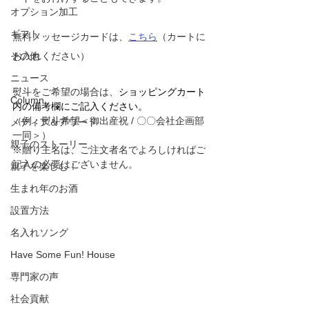
オプション加工
ギフト
無料メッセージカードは、
こちら
（カートに
その他
お入れください）
ニュース
熨斗をご希望の場合は、
ショッピングカート
Column
内の備考欄にご記入ください。
（例：熨斗希望＜御出産祝 / 〇〇会社企画部
メディア＆アワード
一同＞）
親子のストーリー
※贈り主名は、ご注文者名でよろしければご
記入の必要はございません。
親子を楽しむ！
生まれ年のお酒
設置方法
名入れソング
Have Some Fun! House
専門家の声
社会貢献