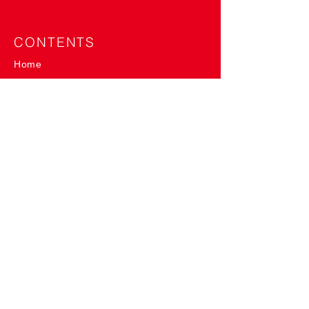
CONTENTS
Home
About
Shop
Event
News
Column
Product
SlowP
me-mori
me-mori&SlowP
me-mori roll
"Tie"-shirt