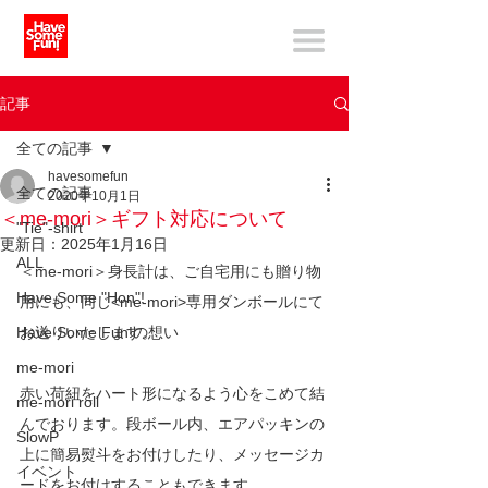
記事
全ての記事
havesomefun
全ての記事
2020年10月1日
＜me-mori＞ギフト対応について
"Tie"-shirt
更新日：
2025年1月16日
ALL
＜me-mori＞身長計は、ご自宅用にも贈り物
Have Some "Hon"!
用にも、同じ<me-mori>専用ダンボールにて
Have Some Fun!の想い
お送りいたします。
me-mori
赤い荷紐をハート形になるよう心をこめて結
me-mori roll
んでおります。段ボール内、エアパッキンの
SlowP
上に簡易熨斗をお付けしたり、メッセージカ
イベント
ードをお付けすることもできます。