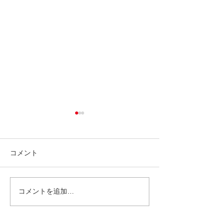
コメント
コメントを追加…
東武百貨店 池袋店 POP
ららぽーと愛知
UP SHOP 7/9〜15
SlowP＞イベント
21