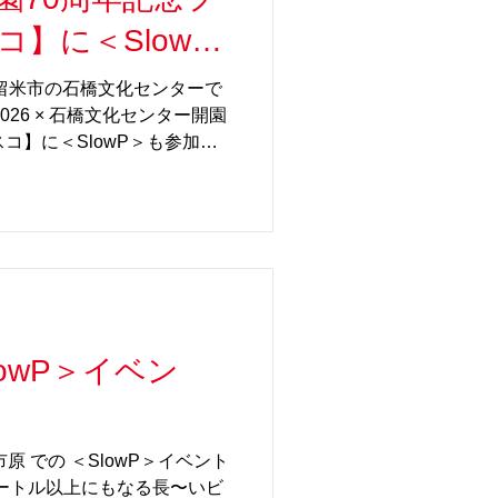
tps://fesan-
大入場20組までとなります（混雑時は
】に＜SlowP
岡県久留米市の石橋文化センターで
26 × 石橋文化センター開園
コ】に＜SlowP＞も参加し
6(祝)、石橋文化センターで開催
アで、＜SlowP＞で遊べま
域方面の皆様、ぜひ、遊びに
ント詳細】 ◆コドモディスコ
開園70周年記念ファミリーディ
 4月25日(土)、26(日)、5
10:00～16:30 住所： 福岡県
： 石橋文化センター / 憩の
owP＞イベン
ディスコ】 子どもたちときら
ディスコ」が石橋文化センタ
物入りで参上。 今回は福岡音
原 での ＜SlowP＞イベント
ら酔っと」、令和に生まれた
メートル以上にもなる長〜いビ
とニュー大名クォーター