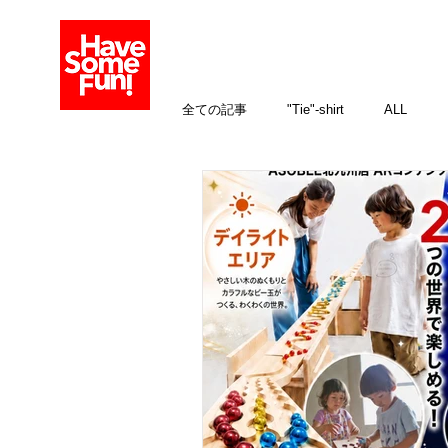
全ての記事
"Tie"-shirt
ALL
イベント
オプション加工
親子を楽しむ！
生まれ年のお酒
送料について