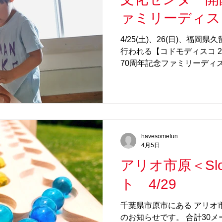
だち登録で100円OFF URL： ht
jp.com/events/ ※最
ァミリーディスコ
お待ち
＞ 4/25〜26
4/25(土)、26(日)、福
行われる【コドモディスコ 20
70周年記念ファミリーディス
ます。 また、5/2(土)〜5/
中のバラフェア内キッズエリ
す。 久留米、福岡、筑後地
いらしてください！ 【イベ
2026 × 石橋文化センター
スコ（福岡・久留米市） 日程：
havesomefun
4月5日
月2日(土)〜6日(祝) 時間： 
久留米市野中町1015 場所
アリオ市原＜Sl
森 入園料： 無料 【コドモ
ト 4/29
きらを探し続ける「コドモ
ー開園70周年の祝祭に鳴り
千葉県市原市にある アリオ市
頭サイファーの金字塔「あ
のお知らせです。 合計30
ネオ昭和バンド「メル冨田