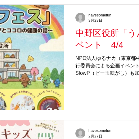
ロコロ装置の他、プログラミング
制作したデジタル作品を募
havesomefun
3月23日
や、プログラミングアプリの
Have Some Fun!の光るビ
中野区役所「う
今年も実施します！！ 今年
ベント 4/4
(土)～19日(日)の間（※4
けます。 全期間中、「Long 
NPO法人ゆるナカ（東京都
ビー玉転がし＜SlowP＞で
行委員会による企画イベン
で宇宙のような空間に、幻
SlowP（ビー玉転がし）も
をお楽しみいただけます。 
ドンピシャな「Yummy」
た「Night
とができます。 ビー玉を口
い小腸で栄養吸収（ビー玉
ってうまく下のトレーに落
ン。 https://slowp.easy-mysho
ic=A000000002 ビー
まで落ちると本当にすっきり
havesomefun
体感しに遊びに行かれてくだ
2月27日