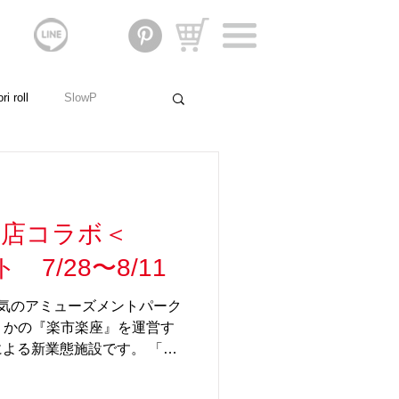
i roll
SlowP
親子のストーリー
九州店コラボ＜
門家の声
社会貢献
 7/28〜8/11
気のアミューズメントパーク
』。かの『楽市楽座』を運営す
よる新業態施設です。 「遊
る場所」をコンセプトに、
きる（BLE）」を掛け合わせ