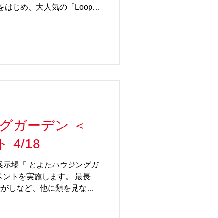
P」をはじめ、大人気の「Loop」
サノバかサンバに変え
人をも笑顔にするアイテムが
様達にも大人気の光るビー玉
楽しめます！ ＜SlowP＞は、 1
 で行われます。 千葉 方面の
ください！ 【イベント詳
市原市） 日程： 4月29日
16:00 住所： 千葉県市原市
所： 1F サンシャイ
下の通り URL：
グガーデン ＜
event/2200005500/ ＜参加条件＞ 下
名様ご参加いただけます。 ①
SlowP＞イベント 4/18
のお買い上げレシート500円
示 ②アリオ市原公式LI
展示場「 とよたハウジングガ
イベントを実施します。 最長
転がしなど、他に類を見ない
＜SlowP＞。 子どもの遊
デジタルなもの中心になって