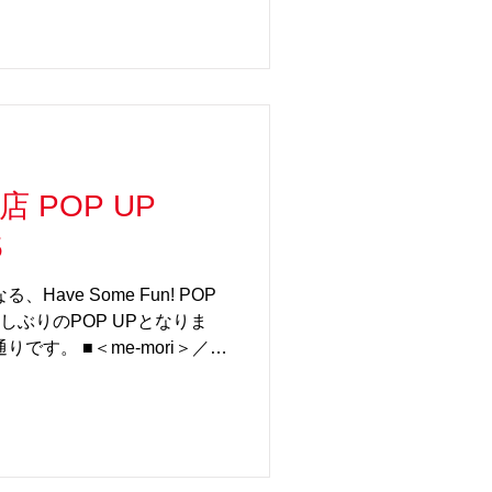
、その『ASOBLE』北九州店
ントが実現しました。 「デイ
イトエリア」と称し、カラフ
と大人気の「光るビー玉」、
設置し、2つの世界をお楽し
魅力的なビー玉をガチャガチ
普段、Have Some Fun!
 POP UP
ルビー玉」やスペシャルなカ
アアイテムとして混じってい
5
トしてみてください！ 【イ
un! × ASOBLE＜SlowP＞イ
ve Some Fun! POP
： 7月28日(火)〜8月11
久しぶりのPOP UPとなりま
です。 ■＜me-mori＞／無
はどの家でも子どもの身長を
き風習。 柱が隠れた現代の
にしか残せない大切なお子様
身長計。九州産のヒノキを中
ンも豊富。お子様のお名前や