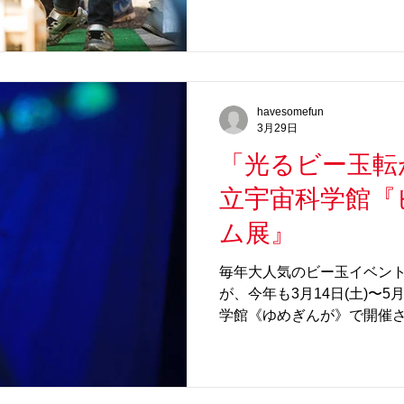
いる現代において、木の温
心地よい音とともにお楽しみ
ず大人をも魅了する＜Slo
一緒にご参加ください。 先
べるおもちゃをプレゼント
havesomefun
ますので！ 【イベント詳細
3月29日
ン（愛知・豊田市） 日程： 
「光るビー玉転が
①10:00〜12:00、②13:0
秋葉町4丁目75 とよたハ
立宇宙科学館『ビ
スクエア 参加費： 無料 そ
にビー玉で遊べるおもちゃをプ
ム展』
https://nha.or.jp/place/toyot
毎年大人気のビー玉イベント
が、今年も3月14日(土)〜5
学館《ゆめぎんが》で開催さ
コロコロ装置をはじめ、県
ッフが製作した新作ビーコロ
もも大人も夢中になること
「ゲーム」ということで、