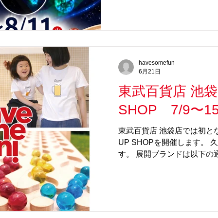
た施設『ASOBLE』。 今回
と＜SlowP＞のコラボイベ
ライトエリア」「ミッドナ
ルな「色の三原色ビー玉」
それぞれで遊べるコーナーを
havesomefun
みいただけます。 さらに、
6月21日
ャで楽しみながら購入できます。 
東武百貨店 池袋店
が販売していない「カラフ
ラーの「光るビー玉」もレ
SHOP 7/9〜1
ますので、ぜひこの機にゲッ
ベント詳細】 ◆Have Some F
東武百貨店 池袋店では初となる、Ha
ベント（福岡・北九州市） 日程
UP SHOPを開催します。 
日(火)...
す。 展開ブランドは以下の通り
垢の天然木の身長計 かつて
柱に刻んでいた日本の古き良
住環境や賃貸でも、その時
の成長の記録を刻める木製
心にデザインバリエーショ