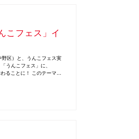
アプリ「Springin’」で
集するオンラインコンテスト
体験会も開催。 毎年好評の
ー玉転がし「Night SlowP」は
んこフェス」イ
は、平日も開催で、4月11日
月13日は休館）お楽しみいただ
SlowP」や「Loop」などの
中野区）と、うんこフェス実
も遊んでいただけます。 まる
ト「うんこフェス」に、
想的に転がるビー玉の美しさ
加わることに！ このテーマに
宇宙科学館とコラボで制作し
というタイトルの商品で遊ぶこ
に入れると、胃を通って、長
が体にとどまる穴）大腸を通
ちれば、排便！というデザイ
p.jp/c-item-detail?
玉の行方を目で追って、ビー玉が下
！快感なんですよ🎵 是非、
さいね。 「笑って・学ん