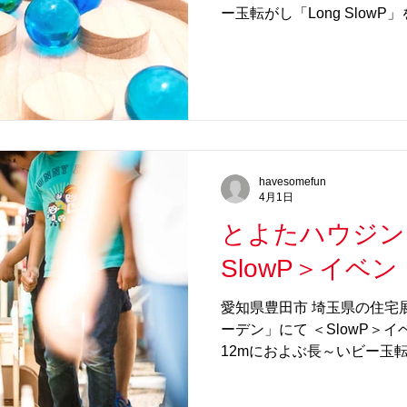
ー玉転がし「Long Slow
ズ」、どんな歌謡曲でもボ
など、子どものみならず大
揃います。 さらには、お子
転がし「Night SlowP」も
F サンシャインコート(屋外)
皆様、ぜひ、遊びにいらして
細】 ◆アリオ市原 （千葉・
(水・祝) 時間： 11:00～
havesomefun
更級4丁目3番2 アリオモール 場
4月1日
ンコート 屋外 参加条件：以
とよたハウジン
https://ichihara.ario.jp/
記のいずれかの参加条件で1
アリオ市原専門店街での当日
以上（税込・合算可）のご提
愛知県豊田市 埼玉県の住宅
ーデン」にて ＜SlowP＞
12mにおよぶ長～いビー玉
スケール感溢れるビー玉転がし
びが、ゲームやスマホなど