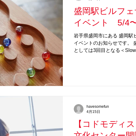
心地よい音と、光を受けて
盛岡駅ビルフェザ
をぜひお楽しみください。 
了する＜SlowP＞ですの
イベント 5/4
も親子でご一緒にご参加くだ
郷（愛知県・愛知郡東郷町） 日程： 6月20日(土)、21
岩手県盛岡市にある 盛岡駅ビ
(日) 時間： 10:00～15
イベントのお知らせです。 
1F LivR TOGO
としては3回目となる＜Slo
ートル以上にもなる長〜いビー玉
をはじめ、大人気の「Loo
ココロおどる楽しさで、子
にするアイテムが揃います。 ＜
る吹き抜けの気持ちいい広場
われます。 盛岡 方面の皆
さい！ 【イベント詳細】 
havesomefun
盛岡市） 日程： 5月4日(月
4月15日
間： 10:00～17:00 住
【コドモディスコ 
44 場所： 本館 1 F フ
(税込)/30分、6歳未満
文化センター開