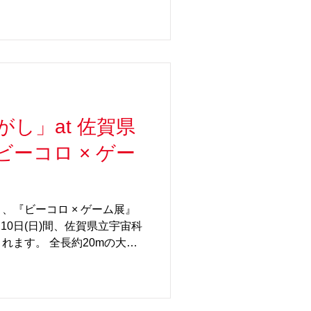
もりと美しいビー玉の動きや
ください。 子どものみなら
wP＞です。ぜひとも親子でご
着50名のお子様にビー玉で遊
という嬉しいサービスもあり
】 ◆ とよたハウジングガーデ
4月18日(土) 時間：
し」at 佐賀県
0〜16:00 場所： 愛知県豊田市
ウジングガーデン アジアン
ーコロ × ゲー
の他：各回先着50名のお子様
レゼント！ URL ：
a/event/190927
、『ビーコロ × ゲーム展』
月10日(日)間、佐賀県立宇宙科
れます。 全長約20mの大型
内の高校生や宇宙科学館スタ
装置が約20台も並び、子ど
間違いなし！今年のテーマは
「ゲーム」をテーマにしたコ