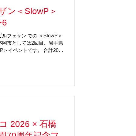
キラキラと輝くビー玉転がし
ン＜SlowP＞
子どものみならず大人をも魅
で、愛知東郷町の皆様、ぜひと
〜6
さい！ ◆ららぽーと愛知東
日
ルフェザン での ＜SlowP＞
:00 場所： ららぽーと愛知東
盛岡市としては2回目、岩手県
wP＞イベントです。 合計20メ
転がし「Long SlowP」
p」など、迫力あるスケールと
どものみならず大人をも笑顔
SlowP＞は、本館 1 Fにあ
「 フェザンパティオ」 で行
様、ぜひ、遊びにいらしてくだ
◆盛岡駅ビルフェザン （岩手・
・祝)〜6日(水・祝) 時
所： 岩手県盛岡市盛岡駅前通1-
2026 × 石橋
ェザンパティオ 参加料：200円
無料 フェザンLINEおとも
園70周年記念フ