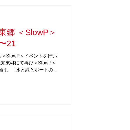
。 親子2代、3代で使えば、
り、より感慨深い家族の宝物
mori roll＞／コンパクトに
ri］のコンセプト同様、大切なお
郷 ＜SlowP＞
計。 薄くスライスした木を
られてコンパクトになるの
〜21
最適です。 ■＜SlowP＞／
e-mori］の裏面にオプション
as＜SlowP＞イベントを行い
化した、スケール感溢れるユ
知東郷にて再び＜SlowP＞
回は、「水と緑とボートのま
の豊かな水と自然をイメージ
に遊んでいただきます。もち
となる赤と黄色のビー玉もご
回より長い6mのロングタイ
プタイプのLoop4とBig
、坂本龍一さんのインスタでも取
です。 他に類を見ないスケ
SlowP＞、カラコロと響く