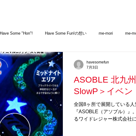
Have Some "Hon"!
Have Some Fun!の想い
me-mori
me-mor
ギフト
その他
ニュース
Column
メディア＆アワード
havesomefun
7月3日
ASOBLE 北
設置方法
名入れソング
Have Some Fun! House
専
SlowP＞イベント
全国8ヶ所で展開している人
『ASOBLE（アソブル）
るワイドレジャー株式会社に
べば遊ぶほど未来が良くな
「遊び（ASOBI）」と「で