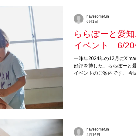
手型を入れることもできます
それぞれの成長記録が重な
havesomefun
となることでしょう。 ■＜me-
6月1日
なる木製身長計 ［me-mo
ららぽーと愛知東
子様の記録を刻める木製身長
特殊加工し、くるくる丸め
イベント 6/20
で、出産祝いのプレゼントにも
木製ビー玉転がし 身長計［m
一昨年2024年の12月にX'm
加工したことからブランド
好評を博した、ららぽーと愛
ニークなビー玉
イベントのご案内です。 今
ち東郷町」として、東郷町
して青と緑の ビー玉を中心
ろん、いつもの色の三原色
用意します。 アイテムは前
プ、そして人気を二分するルー
Loop。Loop4はなんと
り上げていただいたアイテム
havesomefun
ール感溢れるビー玉転がし＜
4月16日