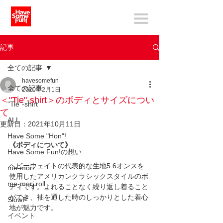
記事
全ての記事
havesomefun
全ての記事
2020年2月1日
＜"Tie"-shirt＞のボディとサイズについ
"Tie"-shirt
て
ALL
更新日：
2021年10月11日
Have Some "Hon"!
《ボディについて》
Have Some Fun!の想い
ヘビーウェイトの代表的な生地5.6オンスを
me-mori
使用したアメリカンクラシックスタイルのボ
me-mori roll
ディです。よれることなく繰り返し着ること
ができ、袖を通した時のしっかりとした着心
SlowP
地が魅力です。
イベント