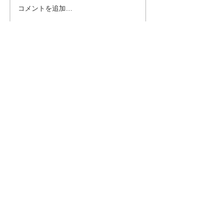
コメントを追加…
東武百貨店 池袋店 POP
ららぽーと愛知
UP SHOP 7/9〜15
SlowP＞イベント
21
CONTENTS
Home
About
Shop
Event
News
Column
Product
SlowP
me-mori