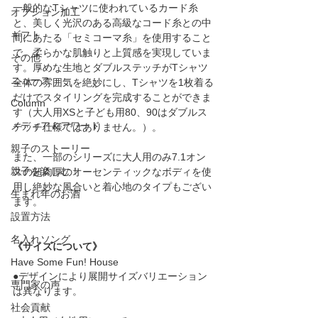
一般的なTシャツに使われているカード糸
オプション加工
と、美しく光沢のある高級なコード糸との中
ギフト
間にあたる「セミコーマ糸」を使用すること
で、柔らかな肌触りと上質感を実現していま
その他
す。厚めな生地とダブルステッチがTシャツ
ニュース
全体の雰囲気を絶妙にし、Tシャツを1枚着る
だけでスタイリングを完成することができま
Column
す（大人用XSと子ども用80、90はダブルス
メディア＆アワード
テッチ仕様ではありません。）。
親子のストーリー
また、一部のシリーズに大人用のみ7.1オン
親子を楽しむ！
スの超肉厚のオーセンティックなボディを使
用し絶妙な風合いと着心地のタイプもござい
生まれ年のお酒
ます。
設置方法
名入れソング
《サイズについて》
Have Some Fun! House
●デザインにより展開サイズバリエーション
専門家の声
は異なります。
社会貢献