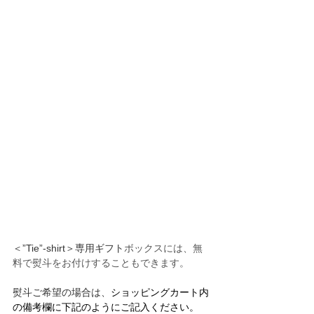
＜”Tie”-shirt＞専用ギフト
ボックスには、無
料で熨斗をお付けすることもできます。
熨斗ご希望の場合は、
ショッピングカート内
の備考欄に下記のようにご記入ください。