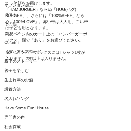
で、笑顔をお届けします。
オプション加工
「HAMBURGER」ならぬ「HUG(ハグ) 
ギフト
BURGER」、さらには「100%BEEF」なら
ぬ「100%LOVE」。赤い帯は大人用、白い帯
その他
は子ども用となります。
ニュース
商品ページ内のカート上の「ハンバーガーボ
ックス」欄で「あり」を
お選びください。
Column
メディア＆アワード
※ ハンバーガーボックスにはTシャツ1枚が
入ります。2枚以上は入りません。
親子のストーリー
親子を楽しむ！
生まれ年のお酒
設置方法
名入れソング
Have Some Fun! House
専門家の声
社会貢献