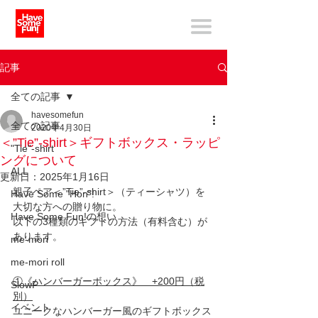
記事
全ての記事
havesomefun
全ての記事
2020年4月30日
＜”Tie”-shirt＞ギフトボックス・ラッピ
"Tie"-shirt
ングについて
ALL
更新日：
2025年1月16日
親子ペア＜”Tie”-shirt＞（ティーシャツ）を
Have Some "Hon"!
大切な方への贈り物に。
Have Some Fun!の想い
以下の3種類のギフトの方法（有料含む）が
あります。
me-mori
me-mori roll
①《ハンバーガーボックス》　+200円（税
SlowP
別）
イベント
ユニークなハンバーガー風のギフトボックス