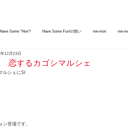
Have Some "Hon"!
Have Some Fun!の想い
me-mori
me-mor
7年12月23日
ギフト
その他
ニュース
Column
メディア＆アワード
屋 恋するカゴシマルシェ
ルシェにSl
設置方法
名入れソング
Have Some Fun! House
専
ジョン登場です。