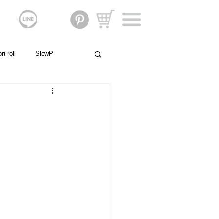
i roll
SlowP
親子のストーリー
門家の声
社会貢献