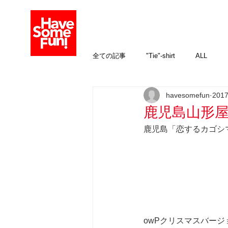
全ての記事
"Tie"-shirt
ALL
havesomefun
201
イベント
オプション加工
鹿児島山形
鹿児島「恋するカゴシマ
親子を楽しむ！
生まれ年のお酒
送料について
owPクリスマスバー