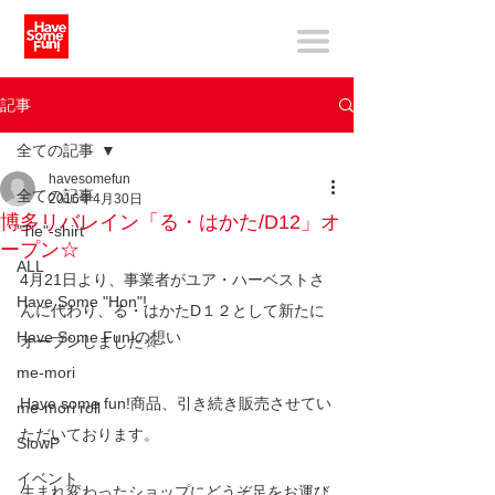
記事
全ての記事
havesomefun
全ての記事
2016年4月30日
博多リバレイン「る・はかた/D12」オ
"Tie"-shirt
ープン☆
ALL
4月21日より、事業者がユア・ハーベストさ
Have Some "Hon"!
んに代わり、る・はかたD１２として新たに
Have Some Fun!の想い
オープンしました☆
me-mori
Have some fun!商品、引き続き販売させてい
me-mori roll
ただいております。
SlowP
イベント
生まれ変わったショップにどうぞ足をお運び