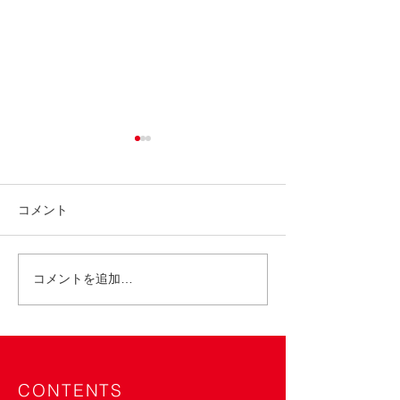
コメント
コメントを追加…
東武百貨店 池袋店 POP
ららぽーと愛知
UP SHOP 7/9〜15
SlowP＞イベント
21
CONTENTS