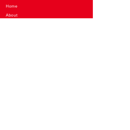
Home
About
Shop
Event
News
Column
Product
SlowP
me-mori
me-mori&SlowP
me-mori roll
"Tie"-shirt
名入れソング
生まれ年のお酒