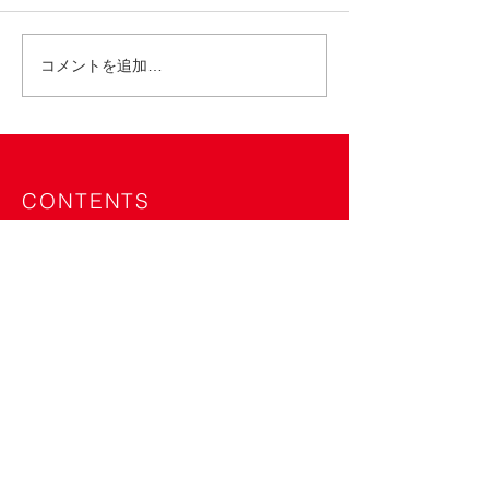
コメントを追加…
東武百貨店 池袋店 POP
ららぽーと愛知
UP SHOP 7/9〜15
SlowP＞イベント
21
CONTENTS
Home
About
Shop
Event
News
Column
Product
SlowP