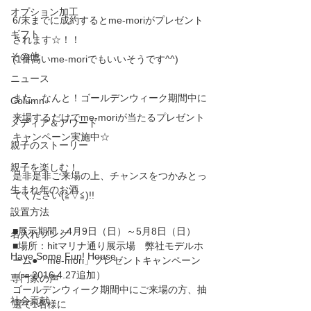
オプション加工
6/末までに成約するとme-moriがプレゼント
ギフト
されます☆！！
その他
(1番高いme-moriでもいいそうです^^)
ニュース
また、なんと！ゴールデンウィーク期間中に
Column
来場するだけでme-moriが当たるプレゼント
メディア＆アワード
キャンペーン実施中☆
親子のストーリー
親子を楽しむ！
是非是非ご来場の上、チャンスをつかみとっ
生まれ年のお酒
てください(≧▽≦)!!
設置方法
■展示期間：4月9日（日）～5月8日（日）
名入れソング
■場所：hitマリナ通り展示場　弊社モデルホ
Have Some Fun! House
ーム●「me-mori」プレゼントキャンペーン
（←2016.4.27追加）
専門家の声
ゴールデンウィーク期間中にご来場の方、抽
社会貢献
選で1名様に