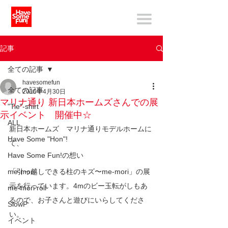
記事
全ての記事
havesomefun
全ての記事
2016年4月30日
マリナ通り 新日本ホームズさんでの展
"Tie"-shirt
示イベント 開催中☆
ALL
新日本ホームズ　マリナ通りモデルホームに
Have Some "Hon"!
て、
Have Some Fun!の想い
me-mori
「引っ越しできる柱のキズ〜me-mori」の展
示を行っています。4mのビー玉転がしもあ
me-mori roll
るので、お子さんと遊びにいらしてくださ
SlowP
い。
イベント