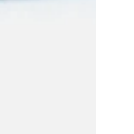
日本の古き良き風習。 柱が隠れた現代の住環境や
賃貸でも、その時にしか残せない大切なお子様の
成長の記録を刻める木製身長計。九州産のヒノキ
を中心にデザインバリエーションも豊富。お子様
のお名前や手型を入れることもできます。 親子2
代、3代で使えば、それぞれの成長記録が重なり、
より感慨深い家族の宝物となることでしょう。 ■＜
me-mori roll＞／コンパクトになる木製身長計
［me-mori］のコンセプト同様、大切なお子様の記
録を刻める木製身長計。 薄くスライスした木を特
殊加工し、くるくる丸められてコンパクトになる
ので、出産祝いのプレゼントにも最適です。 ■＜
SlowP＞／木製ビー玉転がし 身長計［me-mori］の
裏面にオプション加工したことからブランド化し
た、スケール感溢れるユニークなビー玉