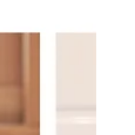
称し、カラフルな「色の三原色ビー玉」と大人気
の「光るビー玉」、それぞれで遊べるコーナーを
設置し、2つの世界をお楽しみいただけます。 さら
に、魅力的なビー玉をガチャガチャで楽しみなが
ら購入できます。 普段、Have Some Fun!が販売
していない「カラフルビー玉」やスペシャルなカ
ラーの「光るビー玉」もレアアイテムとして混じ
っていますので、ぜひこの機にゲットしてみてく
ださい！ 【イベント詳細】 ◆Have Some Fun! ×
ASOBLE＜SlowP＞イベント（福岡・北九州市）
日程： 7月28日(火)〜8月11日(火)...