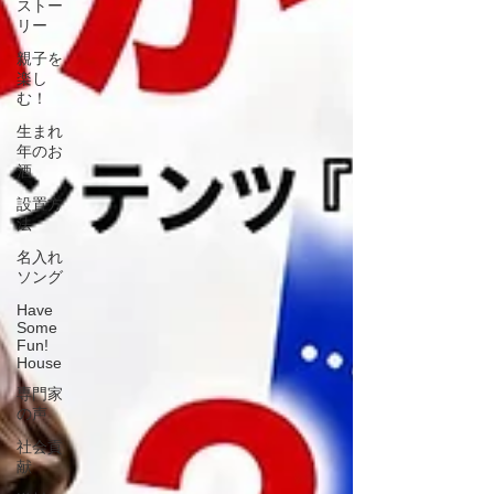
ストー
リー
親子を
楽し
む！
生まれ
年のお
酒
設置方
法
名入れ
ソング
Have
Some
Fun!
House
専門家
の声
社会貢
献