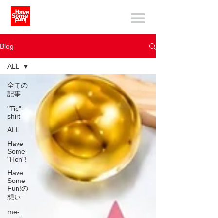
Blog
ALL
全ての
記事
"Tie"-
shirt
ALL
Have
Some
"Hon"!
Have
Some
Fun!の
想い
me-