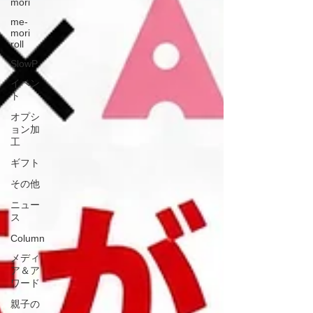
mori
me-
mori
roll
SlowP
イベン
ト
オプシ
ョン加
工
ギフト
その他
ニュー
ス
Column
メディ
ア＆ア
ワード
親子の