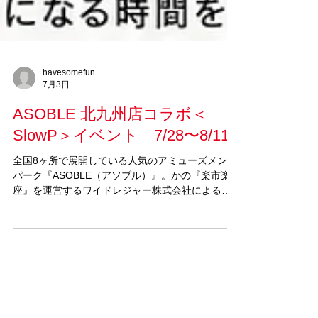
havesomefun
7月3日
ASOBLE 北九州店コラボ＜
SlowP＞イベント 7/28〜8/11
全国8ヶ所で展開している人気のアミューズメント
パーク『ASOBLE（アソブル）』。かの『楽市楽
座』を運営するワイドレジャー株式会社による新
業態施設です。 「遊べば遊ぶほど未来が良くなる
場所」をコンセプトに、「遊び（ASOBI）」と
「できる（BLE）」を掛け合わせた施設
『ASOBLE』。 今回、その『ASOBLE』北九州店
と＜SlowP＞のコラボイベントが実現しました。
「デイライトエリア」「ミッドナイトエリア」と