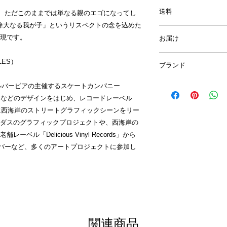
原産国：ボディ／中
ユーモアあふれるハ
送料
opy」、ただこのままでは単なる親のエゴになってし
2〜5枚まとめて入
ージカード、熨斗を
「偉大なる我が子」というリスペクトの念を込めた
地域別の送料となり
ら
をご覧ください。
現です。
お届け
い。
ご注文後、通常1〜
ELES）
※ ゆうパックでの
ブランド
但し、在庫は都度変
※ Tシャツのみのご購
いる場合があります
上の場合は送料無料
＜"Tie"-shirt＞
に、 サルバービアの主催するスケートカンパニー
にて追加納品時期・
※ 「Tシャツ1枚、
ment」などのデザインをはじめ、レコードレーベル
ますのでご了承くだ
ご注文の場合、クリ
親子ペアを楽しむ、
」など、常に西海岸のストリートグラフィックシーンをリー
既に品切れでご注文
能です。送料（梱包資
ステキですね。
Contact
よりお問合せ
ダスのグラフィックプロジェクトや、西海岸の
り、配達はポストへ
着るだけで自然と笑顔
定日をご連絡させて
ル「Delicious Vinyl Records」から
ご希望の際は、備考
＜"Tie"-shirt
ムカバーなど、多くのアートプロジェクトに参加し
ルの後に、ご請求金
の利いた国内外のア
ます。
親が自ら着たくなる
※ Have Some 
親子のみならず、お
にできません。
はワンちゃんまでペ
て笑顔を共有できま
環境でも、今の時代
に距離感を縮められ
関連商品
親子・家族の結びつ