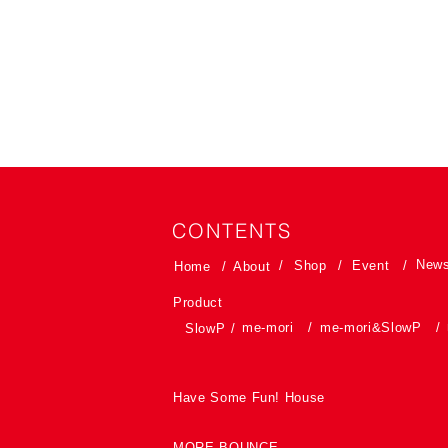
CONTENTS
New
/
Shop
/
Event
/
Home
/
About
Product
me-mori
/
me-mori&SlowP
/
SlowP
/
Have Some Fun! House
MORE BOUNCE