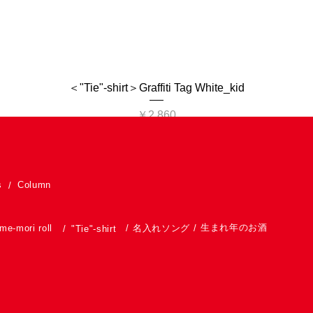
＜"Tie"-shirt＞Graffiti Tag White_kid
価格
￥2,860
s
Column
/
生まれ年のお酒
me-mori roll
/
名入れソング
/
/
"Tie"-shirt