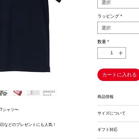
選択
ラッピング
*
選択
数量
*
カートに入れる
商品情報
価格：2,800円（税
Tシャツ〜
サイズについて
素材：綿100%（5.
日などのプレゼントにも人気！
寸法などのご確認含
ボディカラー：ネイ
ギフト対応
い。
サイズ: XS(G-M)、