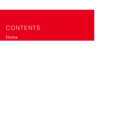
CONTENTS
Home
About
Shop
Event
News
Column
Product
SlowP
me-mori
me-mori&SlowP
me-mori roll