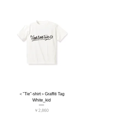
自動配信メールの後に、ご請求金額を訂正し
たくなるようなテイストを目指しています。
てメールさせていただきます。
親子のみならず、おじいちゃん＆おばあちゃ
※ Have Some Fun!の他ブランド商品との同
ん、さらにはワンちゃんまでペアになるデザ
梱は基本的にできません。
インもあり、家族揃って笑顔を共有できま
す。単身赴任や実家など遠く離れた環境で
も、今の時代オンラインでペアを楽しめば、
一気に距離感を縮められるかもしれません
ね。
親子・家族の結びつきや距離感を楽しめ、周
囲をも笑顔にさせる親子ペア Tシャツ・シリ
ーズです。
＜"Tie"-shirt＞Graffiti Tag
＜"Tie"-shirt＞Graffit
White_kid
価格
￥2,860