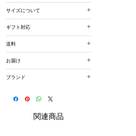
価格：2,800円（税別）
サイズについて
素材：綿100%（5.6オンス）
寸法などのご確認含め、詳しくは
こちら
をご
ボディカラー：ブラック、ホワイト
ギフト対応
覧ください。
サイズ: S、M、L
原産国：ボディ／中国、プリント／日本
ユーモアあふれるハンバーガーボックスの
送料
他、ペアで2〜5枚まとめて入れられる専用
ギフトボックス、メッセージカード、熨斗を
地域別の送料となります。詳しくは
こちら
を
ご用意しております。詳しくは
こちら
をご覧
お届け
ご覧ください。
ください。
ご注文後、通常1〜2週間以内に発送致しま
※ ゆうパックでのお届けとなります。
ブランド
す。
※ Tシャツのみのご購入合計金額が10,000
但し、在庫は都度変動しており、ご注文後に
円（税込）以上の場合は送料無料とさせてい
＜"Tie"-shirt＞
品切れしている場合があります。その場合、
ただきます。
ご注文後の確認メールにて追加納品時期・発
※ 「Tシャツ1枚、ハンバーガーボックスな
親子ペアを楽しむ、いつの時代も、そんな親
送予定日をご連絡させていただきますのでご
し」のみのご注文の場合、クリックポスト
子の関係はステキですね。
了承ください。
（日本郵便）でも配送可能です。送料（梱包
着るだけで自然と笑顔になれる 親子ペア T
関連商品
既に品切れでご注文できない商品につきまし
資材費含む）は全国一律 300円となり、配達
シャツ〜＜"Tie"-shirt＞は、ユーモアや遊び
ても、
Contact
よりお問合せください。追加
はポストへの投函となります。クリックポス
心をベースに、エッジの利いた国内外のアー
納品時期・発送予定日をご連絡させていただ
トご希望の際は、備考欄にご記入ください。
ティストによるデザインにより、親が自ら着
きます。