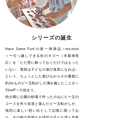
シリーズの誕生
Have Some Fun!の第一弾商品＜me-mori
＞〜引っ越しできる柱のキズ〜（木製身長
計）を「ただ壁に飾っておくだけではもった
いない、普段は子どもの遊び道具になれば」
という、ちょっとした遊び心からその裏面に
約2mものビー玉転がしの溝を施したことが＜
SlowP＞の始まり。
幼少期に公園の砂場で作った小山にビー玉の
コースを作り友達と遊んだビー玉転がしが、
強烈に楽しい想い出として記憶に残ってお
り、その時の気持ちを現代の子ども達と共有