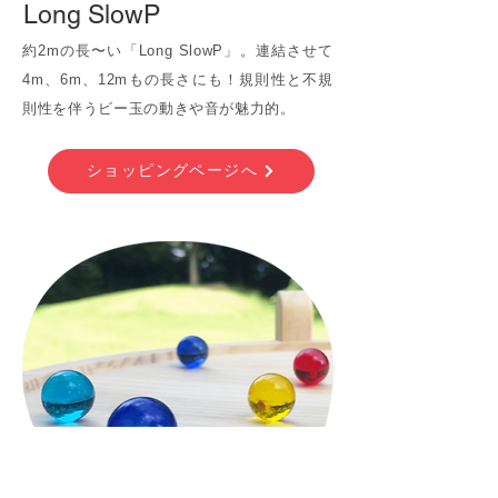
Long SlowP
約2mの長〜い「Long SlowP」。連結させて
4m、6m、12mもの長さにも！規則性と不規
則性を伴うビー玉の動きや音が魅力的。
ショッピングページへ