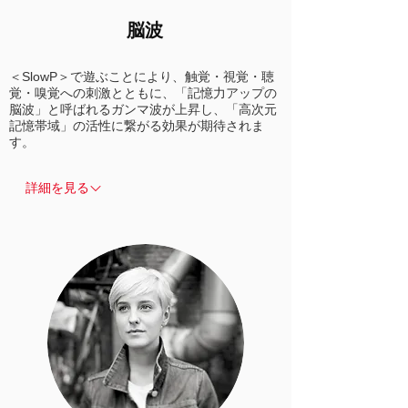
脳波
＜SlowP＞で遊ぶことにより、触覚・視覚・聴
覚・嗅覚への刺激とともに、「記憶力アップの
脳波」と呼ばれるガンマ波が上昇し、「高次元
記憶帯域」の活性に繋がる効果が期待されま
す。
詳細を見る