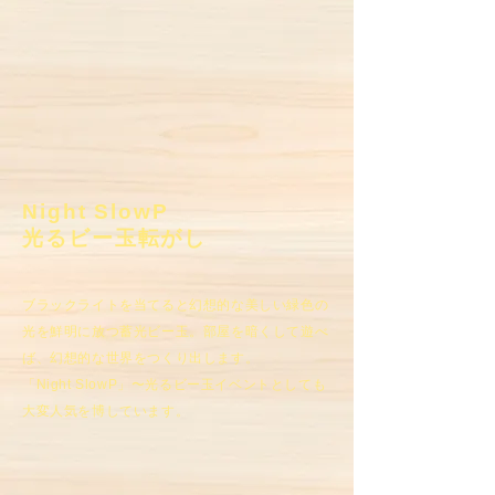
Night SlowP
光るビー玉転がし
ブラックライトを当てると幻想的な美しい緑色の
光を鮮明に放つ蓄光ビー玉。部屋を暗くして遊べ
ば、幻想的な世界をつくり出します。
「Night SlowP」〜光るビー玉イベントとしても
大変人気を博しています。