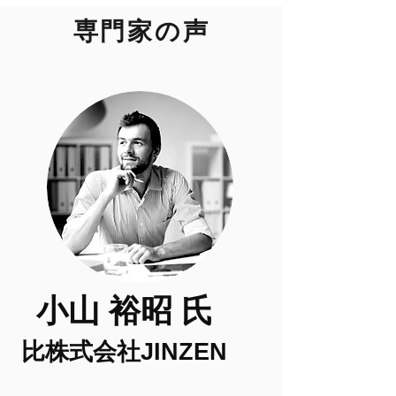
専門家の声
小山
裕昭
氏
比
株式会社
JINZEN