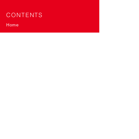
CONTENTS
Home
About
Shop
Event
News
Column
Product
SlowP
me-mori
me-mori&SlowP
me-mori roll
"Tie"-shirt