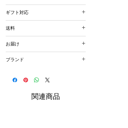
素材：綿100%（5.6オンス）
寸法などのご確認含め、詳しくは
こちら
をご
ボディカラー：アクアブルー、ピンク
ギフト対応
覧ください。
サイズ: 110、130
原産国：ボディ／中国、プリント／日本
ユーモアあふれるハンバーガーボックスの
送料
他、ペアで2〜5枚まとめて入れられる専用
ギフトボックス、メッセージカード、熨斗を
地域別の送料となります。詳しくは
こちら
を
ご用意しております。詳しくは
こちら
をご覧
お届け
ご覧ください。
ください。
ご注文後、通常1〜2週間以内に発送致しま
※ ゆうパックでのお届けとなります。
ブランド
す。
※ Tシャツのみのご購入合計金額が10,000
但し、在庫は都度変動しており、ご注文後に
円（税込）以上の場合は送料無料とさせてい
＜"Tie"-shirt＞
品切れしている場合があります。その場合、
ただきます。
ご注文後の確認メールにて追加納品時期・発
※ 「Tシャツ1枚、ハンバーガーボックスな
親子ペアを楽しむ、いつの時代も、そんな親
送予定日をご連絡させていただきますのでご
し」のみのご注文の場合、クリックポスト
子の関係はステキですね。
了承ください。
（日本郵便）でも配送可能です。送料（梱包
着るだけで自然と笑顔になれる 親子ペア T
関連商品
既に品切れでご注文できない商品につきまし
資材費含む）は全国一律 300円となり、配達
シャツ〜＜"Tie"-shirt＞は、ユーモアや遊び
ても、
Contact
よりお問合せください。追加
はポストへの投函となります。クリックポス
心をベースに、エッジの利いた国内外のアー
納品時期・発送予定日をご連絡させていただ
トご希望の際は、備考欄にご記入ください。
ティストによるデザインにより、親が自ら着
きます。
自動配信メールの後に、ご請求金額を訂正し
たくなるようなテイストを目指しています。
てメールさせていただきます。
親子のみならず、おじいちゃん＆おばあちゃ