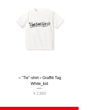
※ Have Some Fun!の他ブランド商品との同
ん、さらにはワンちゃんまでペアになるデザ
梱は基本的にできません。
インもあり、家族揃って笑顔を共有できま
す。単身赴任や実家など遠く離れた環境で
も、今の時代オンラインでペアを楽しめば、
一気に距離感を縮められるかもしれません
ね。
親子・家族の結びつきや距離感を楽しめ、周
囲をも笑顔にさせる親子ペア Tシャツ・シリ
ーズです。
＜"Tie"-shirt＞Graffiti Tag
＜"Tie"-shirt＞Graffit
White_kid
価格
￥2,860