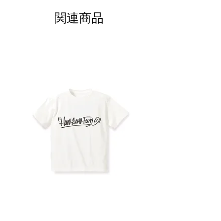
ーズに、無垢の天然木にこだわった身長計ブ
や壁・柱の材質、その他の環境によって違っ
（在庫がある商品につきましては、1〜2週
ランド＜me-mori＞。
関連商品
てきますし、お子様がつかまったり、引っ張
間程でお届けできる場合もあります。)
ったり、予測がつかない扱い方なども考えら
木材によっては、調達時の在庫切れや入荷未
かつてはどの家でも柱に刻んでいた子どもの
れますので、どんな方法であっても絶対安全
定などにより、製造ができなくなる場合があ
身長や想い出。そんな日本の良き風習は、近
とは言い難く、何よりもお子様の安全を最重
ります。 ご注文の確定は、お客様からご注
年の住宅事情によりできなくなってしまった
視してご注意いただき、場合によっては、お
文をいただいた時点ではなく、こちらからご
り忘れ去られたりしつつあります。 ＜me-
子様が小さなうちは身長を測る時のみ壁に立
注文内容確定メールをお送りしご入金が確認
mori＞は、刻める柱がなくても、賃貸でも、
てかけて、通常は横に寝かして置くなどによ
された時点となりますので、あらかじめご承
子どもの成長の証や想い出を残すことがで
りお子様の安全を優先していただきますよう
知おきください。
き、引越ししても結婚しても持っていけるの
お願い致します。
お届け日のご希望がありましたらご相談くだ
で、一生の宝ものとしてずっと手元に残すこ
さい。但し、お届け時間の指定はできません
とができる商品です。
のでご了承ください。
＜me-mori＞というネーミングは、①目盛
り、②メモリー（想い出）、③me（私）と
mori（森）と、森や自然環境を大切にしよ
う、という3つの意味を内包しています。