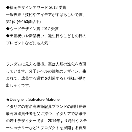
◆福岡デザインアワード 2013 受賞
一般投票「技術やアイデアがすばらしいで賞」
第1位 (全153商品中)
◆ウッドデザイン賞 2017 受賞
◆出産祝いや新築祝い、誕生日やこどもの日の
プレゼントなどにも人気！
ランダムに見える模様。実は人類の進化を表現
しています。分子レベルの細胞のデザイン。生
まれて、成長する過程を創造すると模様が動き
出しそうです。
★Designer : Salvatore Matrone
イタリアの有名高級筆記具ブランドの副社長兼
最高製造責任者を父に持つ、イタリアで活躍中
の若手デザイナーです。2014年より時計やステ
ーショナリーなどのプロダクトを展開する自身