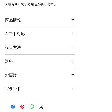
テ補修をしている場合があります。
商品情報
価格：25,000円（税別）
ギフト対応
材質
:
ヒノキ（九州産）
ご自宅用にも贈り物用にも、同じ＜me-mori
サイズ （約）: 幅160 x 高さ1950 x 厚さ
設置方法
＞専用ダンボールにてお送り致します。
25mm
赤い荷紐をハート形になるよう心を込めて結
重さ（約） : 4
kg
＜me-mori＞の重量は床面にかかるように
んでおります。
原産国：日本
送料
し、本体上部の穴を利用して、倒れないよう
段ボール内、エアパッキンの上に簡易熨斗を
デザイナー : Salvatore Matrone
にしっかり壁に固定してください。 詳しく
お付けしたり、メッセージカードをお付けす
地域別の送料となります。詳しくは
こちら
を
は
こちら
の設置方法案をご参考にしてくださ
ることもできますので、ご注文時にご依頼く
お届け
ご覧ください。
い。
ださい。詳しくは
こちら
をご覧ください。
傾倒防止用の＜me-mori＞取付金具も販売し
ご注文・ご入金をいただいてから一点一点製
※ 西濃運輸でのお届けとなります。
ております。
ブランド
作していきますので、通常1ヶ月半〜2ヶ月
※＜me-mori＞用の専用フックを同時にご注
また、壁面下部に巾木の出っ張りがある場合
（ご入金日より）でのお届けとなります。
文の場合は同梱可能ですが、Have Some
＜me-mori＞
は、巾木用カット加工も承っております。詳
但し、繁忙期や受注状況によっては多少お時
Fun!の他ブランド商品との同梱は基本的に
しくは
こちら
をご覧ください。
間をいただく場合がありますことをご了承く
できません。
「引っ越しできる柱のキズ」をキャッチフレ
※ 設置方法に関しましては、設置する場所
ださい。