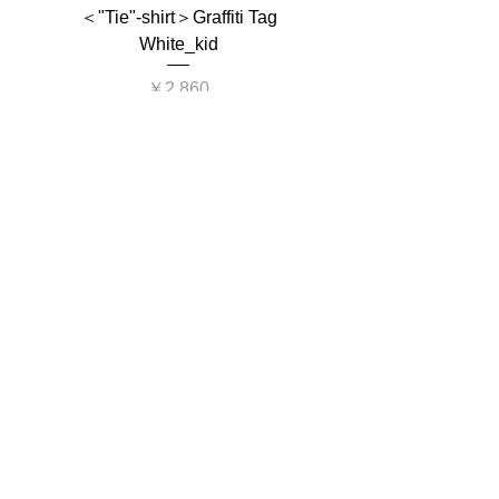
＜"Tie"-shirt＞Graffiti Tag
＜"Tie"-shirt＞Graffit
White_kid
価格
￥2,860
CONTENTS
Home
About
Shop
Event
News
Column
Product