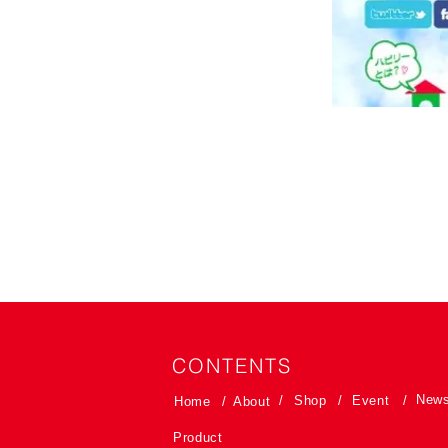
CONTENTS
New
/
Shop
/
Event
/
Home
/
About
Product