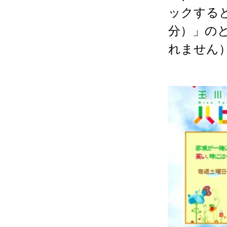
ックすると
分）」の
れません