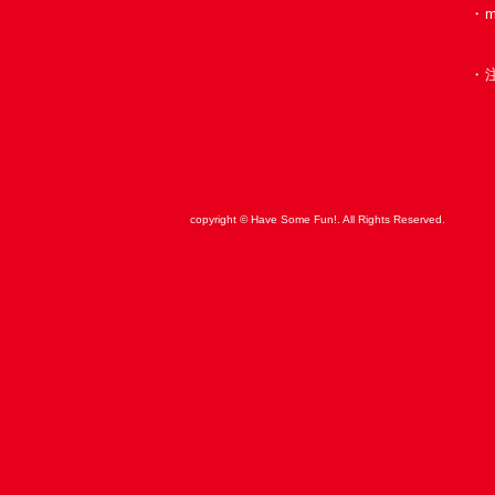
​・
・
copyright © Have Some Fun!. All Rights Reserved.