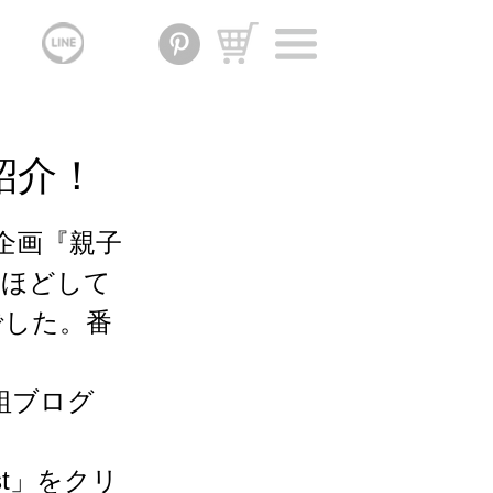
紹介！
!企画『親子
うほどして
でした。番
組ブログ
st」をクリ