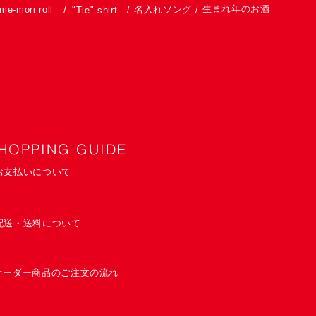
生まれ年のお酒
me-mori roll
/
名入れソング
/
/
"Tie"-shirt
HOPPING GUIDE
お支払いについて
配送・送料について
オーダー商品のご注文の流れ