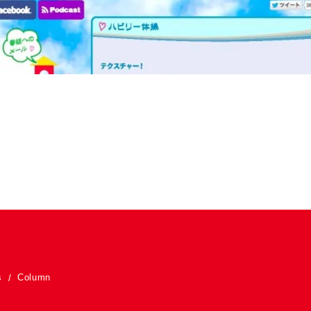
s
Column
/