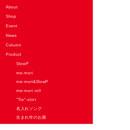
About
Shop
Event
News
Column
Product
SlowP
me-mori
me-mori&SlowP
me-mori roll
"Tie"-shirt
名入れソング
生まれ年のお酒
Have Some Fun! House