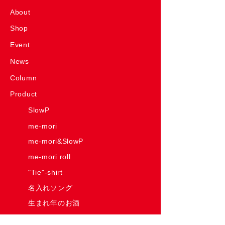
About
Shop
Event
News
Column
Product
SlowP
me-mori
me-mori&SlowP
me-mori roll
"Tie"-shirt
名入れソング
生まれ年のお酒
Have Some Fun! House