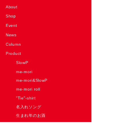
About
Shop
Event
News
Column
Product
SlowP
me-mori
me-mori&SlowP
me-mori roll
"Tie"-shirt
名入れソング
生まれ年のお酒
Have Some Fun! House