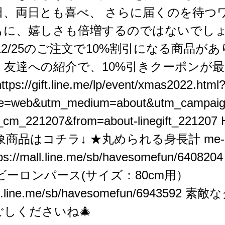
日、両日とも喜べ、 さらに届くのを待つ
もに、嬉しさも倍増するのではないでしょ
12/25のご注文で10%割引になる商品が
、友達への紹介で、10%引きクーポンが最
https://gift.line.me/lp/event/xmas2022.html
ce=web&utm_medium=about&utm_campai
cm_221207&from=about-linegift_221207
H
対象商品はコチラ↓ ★丸められる身長計 me-mo
ps://mall.line.me/sb/havesomefun/6408204
ビーロンパース(サイズ：80cm用）
ll.line.me/sb/havesomefun/6943592
素敵な
しくださいね🎄