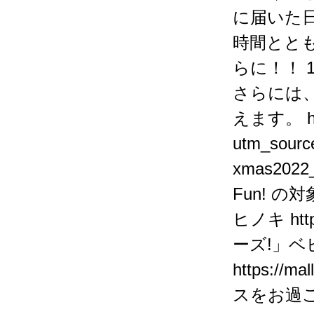
に届いた
時間とと
らに！！ 
さらには
えます。
utm_sour
xmas2022_
Fun! の
ヒノキ
htt
ーズ!」ベ
https://ma
スをお過ご