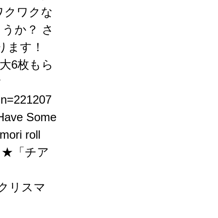
ワクワクな
うか？ さ
あります！
大6枚もら
?
gn=221207
ave Some
ri roll
★「チア
クリスマ