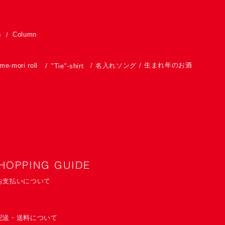
s
Column
/
生まれ年のお酒
me-mori roll
/
名入れソング
/
/
"Tie"-shirt
HOPPING GUIDE
お支払いについて
配送・送料について