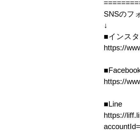
========
SNSの
↓
■インス
https://ww
■Faceboo
https://ww
■Line
https://li
accountId