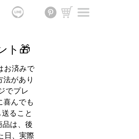
ト🎁
はお済みで
方法があり
ージでプレ
に喜んでも
も送ること
商品は、後
た日、実際