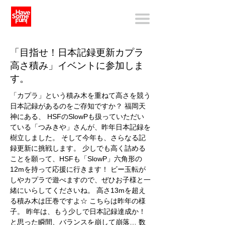
「目指せ！日本記録更新カプラ
高さ積み」イベントに参加しま
す。
「カプラ」という積み木を重ねて高さを競う
日本記録があるのをご存知ですか？ 福岡天
神にある、 HSFのSlowPも扱っていただい
ている「つみきや」さんが、昨年日本記録を
樹立しました。 そして今年も、さらなる記
録更新に挑戦します。 少しでも高く詰める
ことを願って、HSFも「SlowP」六角形の
12mを持って応援に行きます！ ビー玉転が
しやカプラで遊べますので、ぜひお子様と一
緒にいらしてくださいね。 高さ13mを超え
る積み木は圧巻ですよ☆ こちらは昨年の様
子。 昨年は、もう少しで日本記録達成か！
と思った瞬間、バランスを崩して崩落… 数