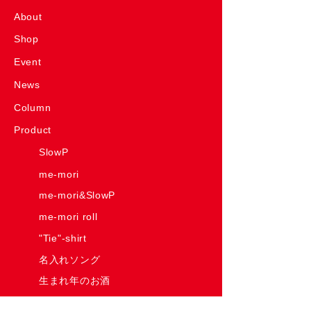
About
Shop
Event
News
Column
Product
SlowP
me-mori
me-mori&SlowP
me-mori roll
"Tie"-shirt
名入れソング
生まれ年のお酒
Have Some Fun! House