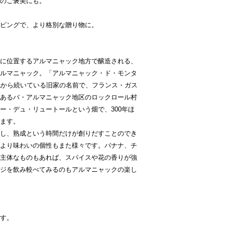
のご褒美にも。
キャンセル手続きを
ご容赦ください。そ
ピングで、より格別な贈り物に。
まっている場合は、
ていただきます。
に位置するアルマニャック地方で醸造される、
現時点で品切れでご
Contact
よりお問合せ
ルマニャック
。
「アルマニャック・ド・モンタ
をお知らせさせてい
紀から続いている旧家の名前で、
フランス・ガス
あるバ・アルマニャック地区のロックロール村
ー・デュ・リュートールという畑で、300年ほ
ます。
し、熟成という時間だけが創りだすことのでき
より味わいの個性もまた様々です。バナナ、チ
主体なものもあれば、スパイスや花の香りが強
ジを飲み較べてみるのもアルマニャックの楽し
す。