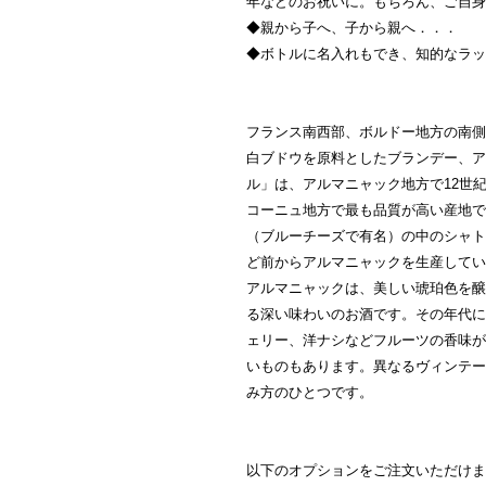
年などのお祝いに。もちろん、ご自身
◆親から子へ、子から親へ．．．
◆ボトルに名入れもでき、知的なラッ
フランス南西部、ボルドー地方の南側
白ブドウを原料としたブランデー、ア
ル」は、
アルマニャック地方で12世
コーニュ地方で最も品質が高い産地で
（ブルーチーズで有名）の中のシャト
ど前からアルマニャックを生産してい
アルマニャックは、美しい琥珀色を醸
る深い味わいのお酒です。その年代に
ェリー、洋ナシなどフルーツの香味が
いものもあります。異なるヴィンテー
み方のひとつです。
以下のオプションをご注文いただけま