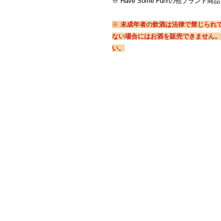
※ Have Some Fun!の他ブラ
※
未成年者の飲酒は法律で禁じられて
ない場合にはお酒を販売できません。
い。