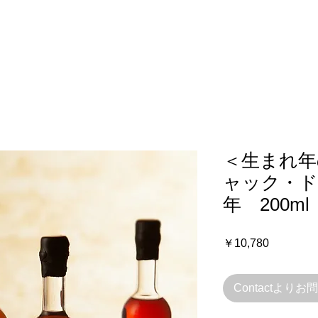
＜生まれ年
ャック・ド
年 200ml
価
￥10,780
格
Contactより