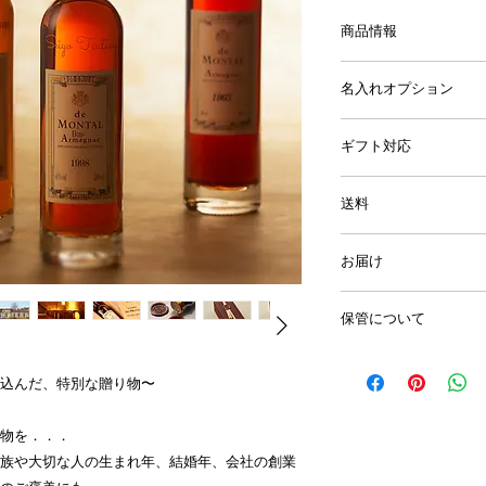
商品情報
価格：9,800円（税
名入れオプション
品名：ブランデー
ボトルに名入れをす
銘柄：ヴィンテージ
ギフト対応
な贈り物に。
製造者名：ド・モン
生産地：アルマニャ
《プレゼント包装》
ボトルに名入れをご
送料
アルコール分：40%
有料（＋税別300円
日の有無で4パター
容量：200ml
インレッド、②ベリ
地域別の送料となり
輸入元：ミリオン商
種のカラーをカート
お届け
① お名前＆生年月日 
い。
木箱サイズ（約）：縦2
ッピングのイメージ
② お名前のみ ＋3,5
《メッセージカード
名入れなしの場合は
※ ゆうパックでの
保管について
有料（＋税別200円
致します。
商品ページのカート
※ Have Some 
カードをお付けする
名入れありの場合は
のみ）」または「名
にできません。
ワインや日本酒など
せて
こちら
からご注
届けとなります。
日）」のどちらかの
マニャックは保存に
込んだ、特別な贈り物〜
内となります。
びください。その際
ありませんが、保存
但し、当商品は品切
は、お手数ですが「
確認ください。
物を．．．
のため、ご注文成立
書体などについては
しまう場合がありま
族や大切な人の生まれ年、結婚年、会社の創業
アドレスへご連絡さ