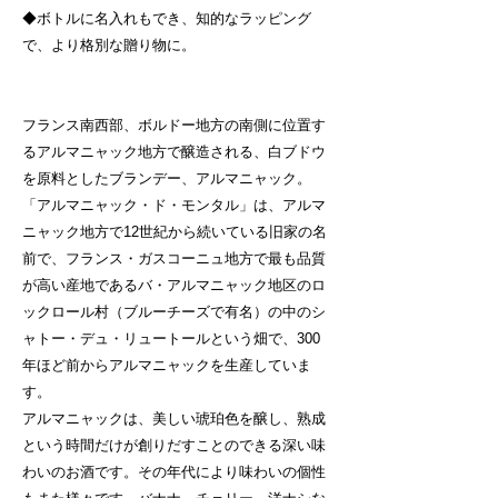
◆ボトルに名入れもでき、知的なラッピング
で、より格別な贈り物に。
フランス南西部、ボルドー地方の南側に位置す
るアルマニャック地方で醸造される、白ブドウ
を原料としたブランデー、アルマニャック
。
「アルマニャック・ド・モンタル」は、
アルマ
ニャック地方で12世紀から続いている旧家の名
前で、
フランス・ガスコーニュ地方で最も品質
が高い産地であるバ・アルマニャック地区のロ
ックロール村（ブルーチーズで有名）の中のシ
ャトー・デュ・リュートールという畑で、300
年ほど前からアルマニャックを生産していま
す。
アルマニャックは、美しい琥珀色を醸し、熟成
という時間だけが創りだすことのできる深い味
わいのお酒です。その年代により味わいの個性