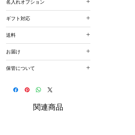
名入れオプション
品名：ブランデー
ボトルに名入れをすれば、さらにありきたり
銘柄：ヴィンテージ・アルマニャック・ド・
ギフト対応
でない特別な贈り物に。
モンタル
製造者名：ド・モンタル
《プレゼント包装》
ボトルに名入れをご希望の方は、2種類の書
生産地：アルマニャック（フランス）
送料
有料（＋税別300円）にてラッピングを承り
体と生年月日の有無で4パターンからお選び
アルコール分：40%
ます。①ワインレッド、②ベリーレッド、③
いただけます。
地域別の送料となります。詳しくは
こちら
を
容量：200ml
コットンホワイトの3種のカラーをカート上
お届け
ご覧ください。
輸入元：ミリオン商事株式会社
の選択肢からお選びください。ラッピングの
① お名前＆生年月日 ＋4,500円（税別）
木箱サイズ（約）：縦265×横85×深さ70
イメージは
こちら
でご確認ください。
名入れなしの場合は、ご注文後、通常2週間
② お名前のみ ＋3,500円（税別）
※ ゆうパックでの常温便の配送になりま
《メッセージカード》
保管について
以内に発送致します。
す。
有料（＋税別200円）でアルマニャック専用
名入れありの場合は、通常約1ヶ月〜1ヶ月
商品ページのカート上の「名入れオプション
※ Have Some Fun!の他ブランド商品との同
ワインや日本酒などの醸造酒と違い、蒸留酒
メッセージカードをお付けすることができま
半ほどでのお届けとなります。
①（お名前のみ）」または「名入れオプショ
梱は基本的にできません。
であるアルマニャックは保存に関しあまりデ
す。ご希望の方はあわせて
こちら
からご注文
ン②（お名前＆生年月日）」のどちらかのオ
リケートになる必要はありませんが、保存や
ください。メッセージは50文字以内となり
但し、当商品は品切れ情報が即時に反映され
プションを選択の上、書体をお選びくださ
保管に関して念のため
こちら
をご確認くださ
ます。
ない仕組みのため、ご注文成立後でも時間差
い。その際、選択されないオプションについ
い。
関連商品
により品切れとなってしまう場合がありま
ては、お手数ですが「なし」をお選びくださ
す。その場合は、ご注文時のメールアドレス
い。
へご連絡させていただき、大変恐縮ながら一
書体などについては
こちら
をご覧ください。
旦キャンセル手続きをさせていただきますの
であらかじめご容赦ください。その際、フラ