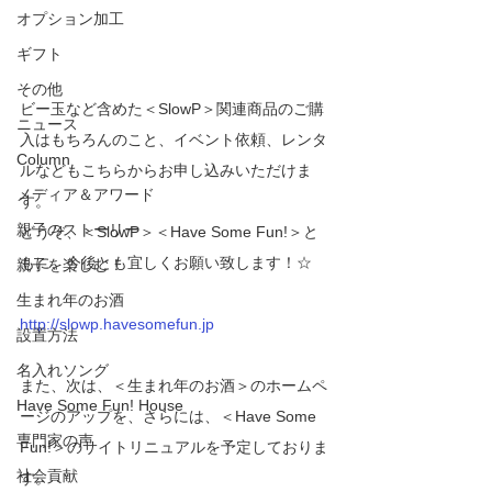
オプション加工
ギフト
その他
ビー玉など含めた＜SlowP＞関連商品のご購
ニュース
入はもちろんのこと、イベント依頼、レンタ
Column
ルなどもこちらからお申し込みいただけま
メディア＆アワード
す。
親子のストーリー
どうぞ、＜SlowP＞＜Have Some Fun!＞と
もに、今後とも宜しくお願い致します！☆
親子を楽しむ！
生まれ年のお酒
http://slowp.havesomefun.jp
設置方法
名入れソング
また、次は、＜生まれ年のお酒＞のホームペ
Have Some Fun! House
ージのアップを、さらには、＜Have Some 
専門家の声
Fun!＞のサイトリニュアルを予定しておりま
社会貢献
す。