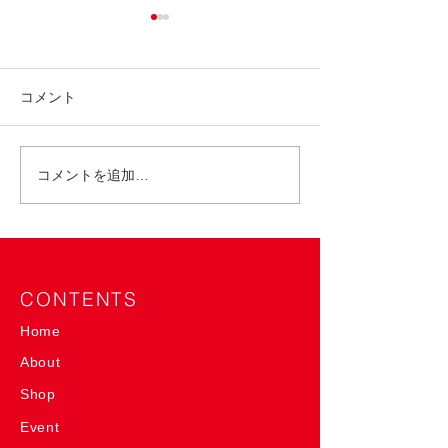
コメント
コメントを追加…
東武百貨店 池袋店 POP
ららぽーと愛知
UP SHOP 7/9〜15
SlowP＞イベント
21
CONTENTS
Home
About
Shop
Event