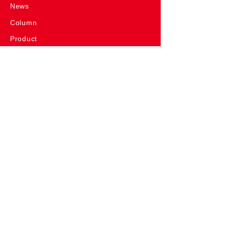
News
Column
Product
SlowP
me-mori
me-mori&SlowP
me-mori roll
"Tie"-shirt
名入れソング
生まれ年のお酒
Have Some Fun! House
MORE BOUNCE
OTHERS
・プライバシーポリシー