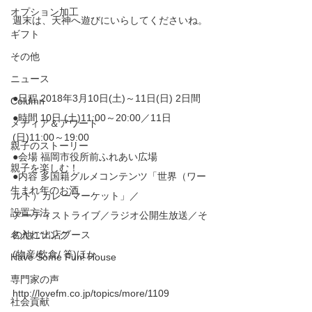
オプション加工
週末は、天神へ遊びにいらしてくださいね。
ギフト
その他
ニュース
●日程 2018年3月10日(土)～11日(日) 2日間
Column
●時間 10日 (土)11:00～20:00／11日
メディア＆アワード
(日)11:00～19:00
親子のストーリー
●会場 福岡市役所前ふれあい広場
親子を楽しむ！
●内容 多国籍グルメコンテンツ「世界（ワー
生まれ年のお酒
ルド）カレーマーケット」／
設置方法
アーティストライブ／ラジオ公開生放送／そ
名入れソング
の他ご出店ブース
(物産/飲食/ 等)ほか
Have Some Fun! House
専門家の声
http://lovefm.co.jp/topics/more/1109
社会貢献