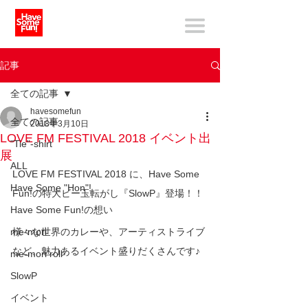
記事
全ての記事
havesomefun
全ての記事
2018年3月10日
LOVE FM FESTIVAL 2018 イベント出
"Tie"-shirt
展
ALL
LOVE FM FESTIVAL 2018 に、Have Some 
Have Some "Hon"!
Fun!の特大ビー玉転がし『SlowP』登場！！
Have Some Fun!の想い
me-mori
様々な世界のカレーや、アーティストライブ
など、魅力あるイベント盛りだくさんです♪
me-mori roll
SlowP
イベント