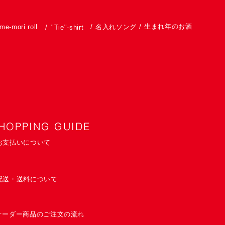
生まれ年のお酒
me-mori roll
/
名入れソング
/
/
"Tie"-shirt
HOPPING GUIDE
お支払いについて
配送・送料について
オーダー商品のご注文の流れ