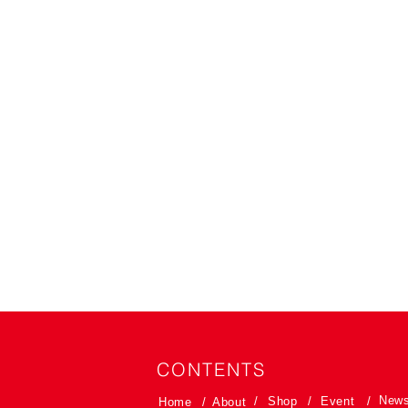
CONTENTS
New
/
Shop
/
Event
/
Home
/
About