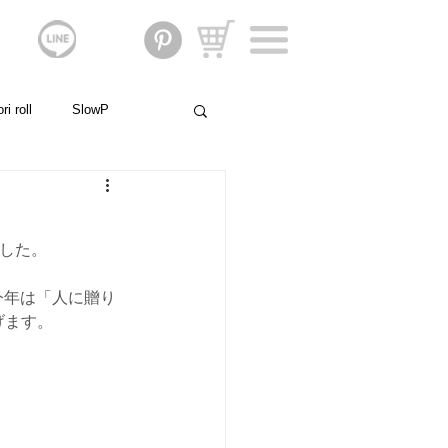
i roll
SlowP
親子のストーリー
しました。
門家の声
社会貢献
今年は「人に贈り
げます。