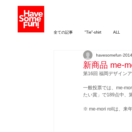
全ての記事
"Tie"-shirt
ALL
havesomefun
201
イベント
オプション加工
新商品 me-m
第16回 福岡デザインアワー
親子を楽しむ！
生まれ年のお酒
一般投票では、me-m
たい賞」で189点中
送料について
※ me-mori roll