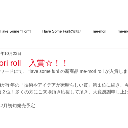
Have Some "Hon"!
Have Some Fun!の想い
me-mori
me-mor
4年10月23日
ギフト
その他
ニュース
Column
メディア＆アワード
ori roll 入賞☆！！
ドにて、Have some fun! の新商品 me-mori roll が入賞
設置方法
名入れソング
Have Some Fun! House
専
oriが昨年の「技術やアイデアが素晴らしい賞」第１位に続き、
、第２位！多くの方にご来場頂き応援して頂き、大変感謝申し上
は、来年2月初旬発売予定