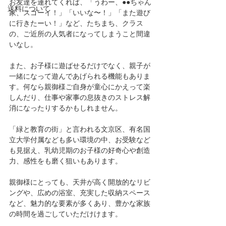
お友達を連れてくれば、「うわー、●●ちゃん
送料について
家、スゴーイ！」「いいな〜！」「また遊び
に行きたーい！」など、たちまち、クラス
の、ご近所の人気者になってしまうこと間違
いなし。
また、お子様に遊ばせるだけでなく、親子が
一緒になって遊んであげられる機能もありま
す。何なら親御様ご自身が童心にかえって楽
しんだり、仕事や家事の息抜きのストレス解
消になったりするかもしれません。
「緑と教育の街」と言われる文京区、有名国
立大学付属なども多い環境の中、お受験など
も見据え、乳幼児期のお子様の好奇心や創造
力、感性をも磨く狙いもあります。
親御様にとっても、天井が高く開放的なリビ
ングや、広めの浴室、充実した収納スペース
など、魅力的な要素が多くあり、豊かな家族
の時間を過ごしていただけけます。