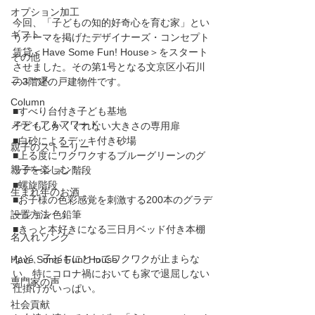
オプション加工
今回、「子どもの知的好奇心を育む家」とい
ギフト
うテーマを掲げたデザイナーズ・コンセプト
賃貸＜Have Some Fun! House＞をスタート
その他
させました。その第1号となる文京区小石川
ニュース
の3階建の戸建物件です。
Column
■すべり台付き子ども基地
メディア＆アワード
子どもしかくぐれない大きさの専用扉
■白砂によるデッキ付き砂場
親子のストーリー
■上る度にワクワクするブルーグリーンのグ
親子を楽しむ！
ラデーション階段
■螺旋階段　　
生まれ年のお酒
■お子様の色彩感覚を刺激する200本のグラデ
設置方法
ーション色鉛筆
■きっと本好きになる三日月ベッド付き本棚
名入れソング
など、子どもにとってワクワクが止まらな
Have Some Fun! House
い、特にコロナ禍においても家で退屈しない
専門家の声
仕掛けがいっぱい。
社会貢献