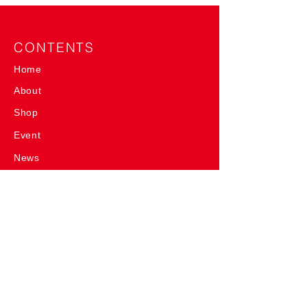
CONTENTS
Home
About
Shop
Event
News
Column
Product
SlowP
me-mori
me-mori&SlowP
me-mori roll