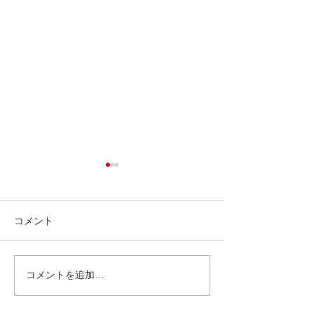
コメント
コメントを追加…
東武百貨店 池袋店 POP
ららぽーと愛知
UP SHOP 7/9〜15
SlowP＞イベント
21