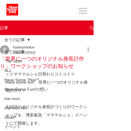
記事
全ての記事
havesomefun
全ての記事
2015年3月9日
「世界に一つのオリジナル身長計作
"Tie"-shirt
り」ワークショップのお知らせ
ALL
＜☆マママルシェ日替わりコトコト☆　
Have Some "Hon"!
Have some fun!　世界に一つのオリジナル身
Have Some Fun!の想い
長計作り＞
me-mori
大好評のオリジナル身長計づくりのワークシ
me-mori roll
ョップを、博多阪急「マママルシェ」イベン
SlowP
トにて開催します。
イベント