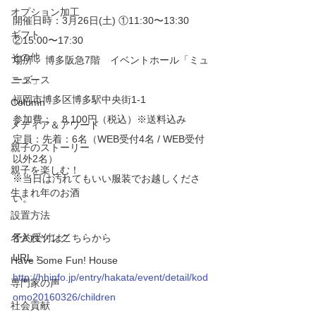
オプション加工
開催日時：3月26日(土) ①11:30〜13:30　　
ギフト
②15:00〜17:30
その他
場所： 博多阪急7階　イベントホール「ミュ
ニュース
ーズ」
福岡市博多区博多駅中央街1-1
Column
参加費：　8.100円（税込）※送料込み
メディア＆アワード
定員：先着：6名（WEB受付4名 / WEB受付
親子のストーリー
以外2名）
親子を楽しむ！
※当日は汚れてもいい服装でお越しくださ
生まれ年のお酒
い。
設置方法
名入れソング
予約受付はこちらから
URL：
Have Some Fun! House
http://hhinfo.jp/entry/hakata/event/detail/kod
専門家の声
omo20160326/children
社会貢献